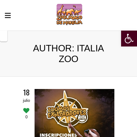
Open 
AUTHOR: ITALIA
ZOO
18
julio
0