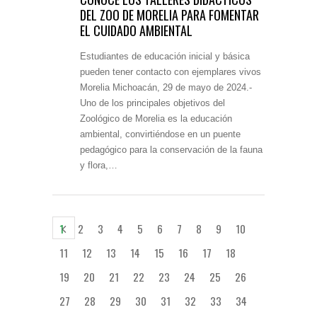
DEL ZOO DE MORELIA PARA FOMENTAR
EL CUIDADO AMBIENTAL
Estudiantes de educación inicial y básica
pueden tener contacto con ejemplares vivos
Morelia Michoacán, 29 de mayo de 2024.-
Uno de los principales objetivos del
Zoológico de Morelia es la educación
ambiental, convirtiéndose en un puente
pedagógico para la conservación de la fauna
y flora,…
1
2
3
4
5
6
7
8
9
10
11
12
13
14
15
16
17
18
19
20
21
22
23
24
25
26
27
28
29
30
31
32
33
34