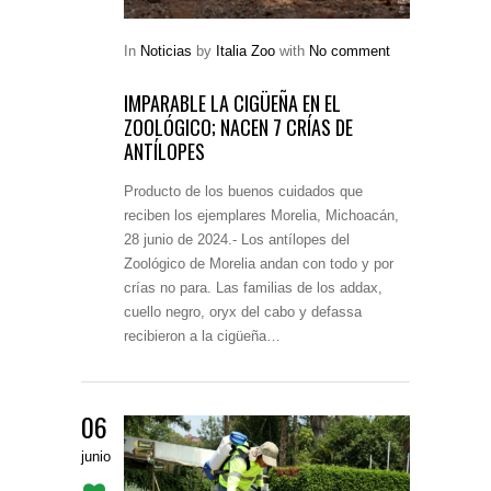
In
Noticias
by
Italia Zoo
with
No comment
IMPARABLE LA CIGÜEÑA EN EL
ZOOLÓGICO; NACEN 7 CRÍAS DE
ANTÍLOPES
Producto de los buenos cuidados que
reciben los ejemplares Morelia, Michoacán,
28 junio de 2024.- Los antílopes del
Zoológico de Morelia andan con todo y por
crías no para. Las familias de los addax,
cuello negro, oryx del cabo y defassa
recibieron a la cigüeña…
06
junio