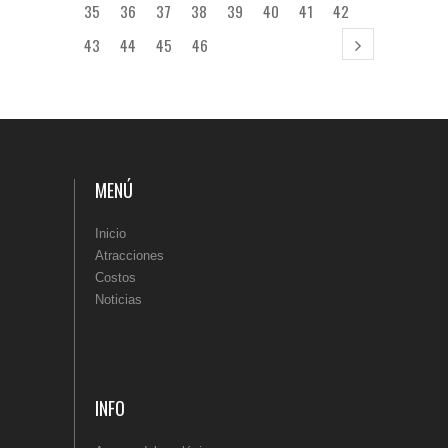
35
36
37
38
39
40
41
42
43
44
45
46
MENÚ
Inicio
Atracciones
Costos
Noticias
INFO